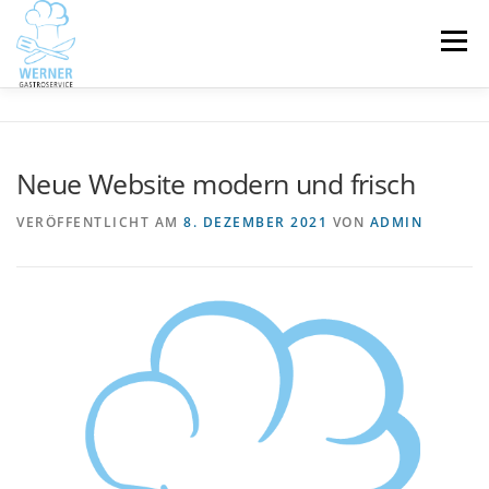
Zum
Inhalt
Menü
springen
ÜBER UNS
ANGEBOTE
Neue Website modern und frisch
WOCHENKARTE – MAULTASCHENKARTE
VERÖFFENTLICHT AM
8. DEZEMBER 2021
VON
ADMIN
KONTAKT